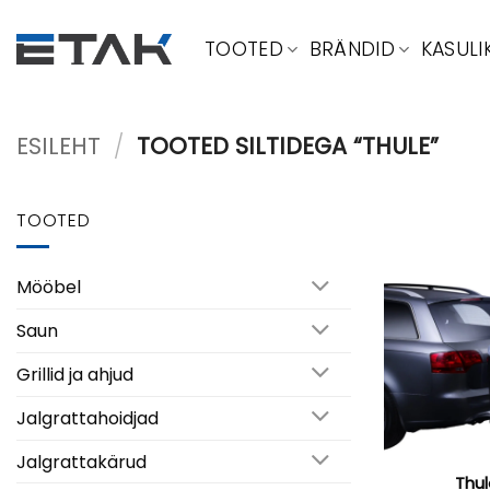
Skip
to
TOOTED
BRÄNDID
KASULI
content
ESILEHT
/
TOOTED SILTIDEGA “THULE”
TOOTED
Mööbel
Saun
Grillid ja ahjud
Jalgrattahoidjad
Jalgrattakärud
Thu