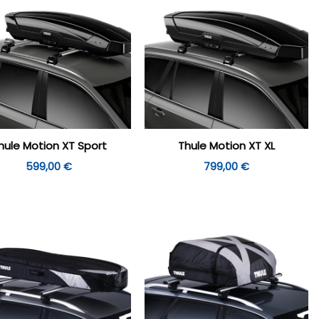
hule Motion XT Sport
Thule Motion XT XL
599,00
€
799,00
€