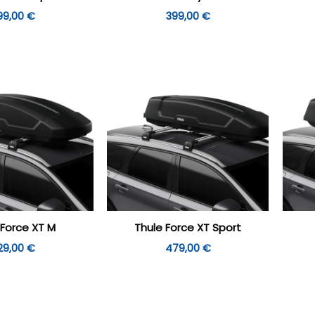
99,00
€
399,00
€
 Force XT M
Thule Force XT Sport
29,00
€
479,00
€