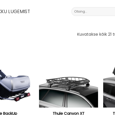
Otsi:
KKU LUGEMIST
Kuvatakse kõik 21 
le BackUp
Thule Canyon XT
T