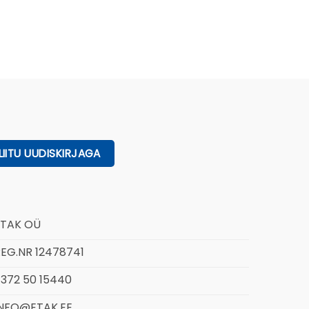
ETAK OÜ
EG.NR 12478741
372 50 15440
INFO@ETAK.EE