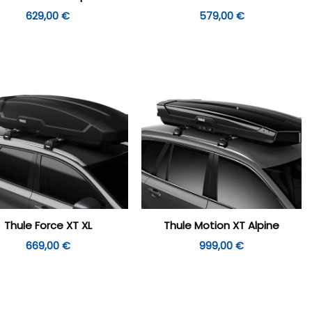
629,00
€
579,00
€
Thule Force XT XL
Thule Motion XT Alpine
669,00
€
999,00
€