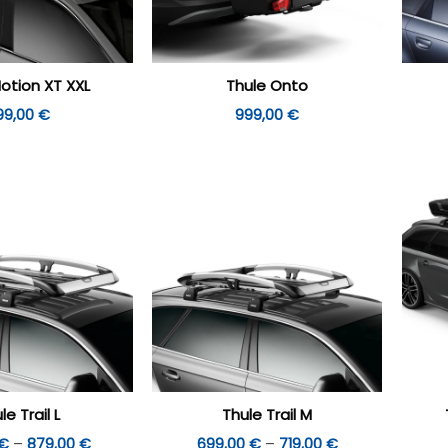
otion XT XXL
Thule Onto
99,00
€
999,00
€
le Trail L
Thule Trail M
Hinnavahemik:
Hinnavahemik:
€
–
879,00
€
699,00
€
–
719,00
€