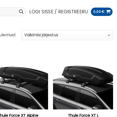
LOGI SISSE / REGISTREERU
0,00
€
tulemust
hule Force XT Alpine
Thule Force XT L