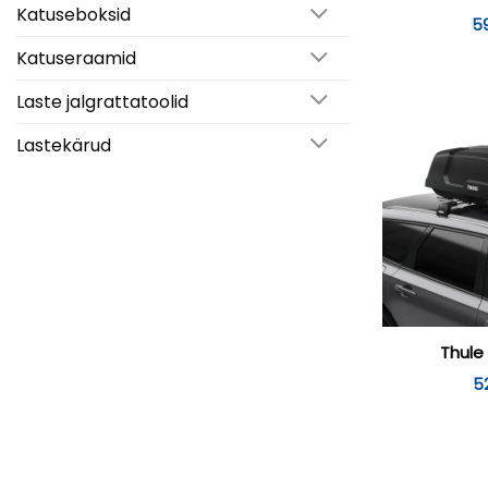
Katuseboksid
5
Katuseraamid
Laste jalgrattatoolid
Lastekärud
Thule
5