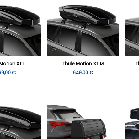
Motion XT L
Thule Motion XT M
T
99,00
€
649,00
€