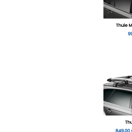
Thule M
9
Thu
849,00