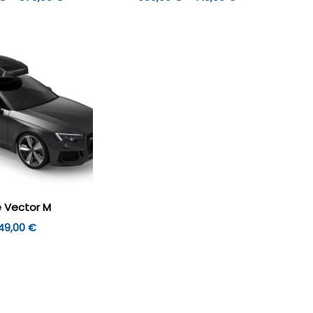
849,00 €
699,00 €
kuni
kuni
879,00 €
719,00 €
e Vector M
49,00
€