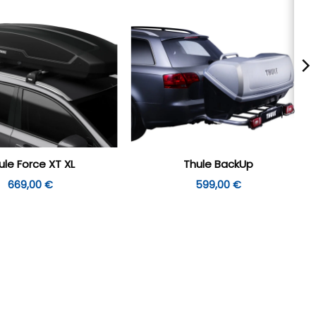
ule Force XT XL
Thule BackUp
669,00
€
599,00
€