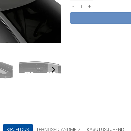
Thule Motion XT Sport kogus
KIRJELDUS
TEHNILISED ANDMED
KASUTUSJUHEND