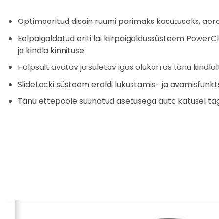
Optimeeritud disain ruumi parimaks kasutuseks, aero
Eelpaigaldatud eriti lai kiirpaigaldussüsteem PowerC
ja kindla kinnituse
Hõlpsalt avatav ja suletav igas olukorras tänu kindla
SlideLocki süsteem eraldi lukustamis- ja avamisfunkt
Tänu ettepoole suunatud asetusega auto katusel taga