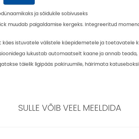
dünaamikaks ja sõidukile sobivuseks
lick muudab paigaldamise kergeks. Integreeritud momendin
lt käes istuvatele välistele käepidemetele ja toetavatele 
sioonidega lukustab automaatselt kaane ja annab teada, ku
takse täielik ligipääs pakiruumile, häirimata katuseboks
SULLE VÕIB VEEL MEELDIDA