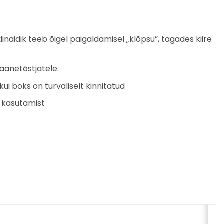
äidik teeb õigel paigaldamisel „klõpsu”, tagades kiire
kaanetõstjatele.
i boks on turvaliselt kinnitatud
i kasutamist