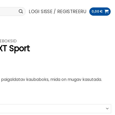
LOGI SISSE / REGISTREERU
0,00
€
EBOKSID
XT Sport
ele paigaldatav kaubaboks, mida on mugav kasutada.