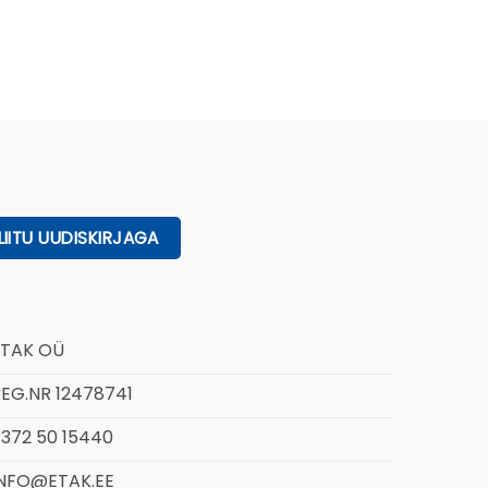
ETAK OÜ
EG.NR 12478741
372 50 15440
INFO@ETAK.EE