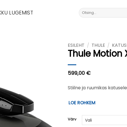
Otsi:
KKU LUGEMIST
ESILEHT
/
THULE
/
KATUS
Thule Motion 
599,00
€
Stiilne ja ruumikas katus
LOE ROHKEM
Värv