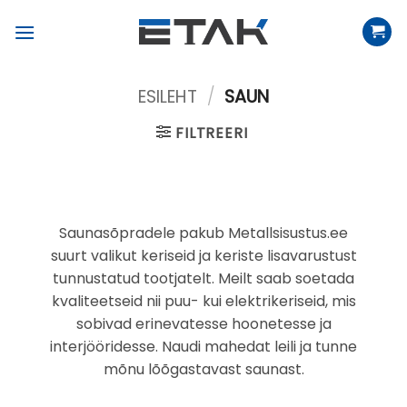
Skip
to
content
ESILEHT
/
SAUN
FILTREERI
Saunasõpradele pakub Metallsisustus.ee
suurt valikut keriseid ja keriste lisavarustust
tunnustatud tootjatelt. Meilt saab soetada
kvaliteetseid nii puu- kui elektrikeriseid, mis
sobivad erinevatesse hoonetesse ja
interjööridesse. Naudi mahedat leili ja tunne
mõnu lõõgastavast saunast.