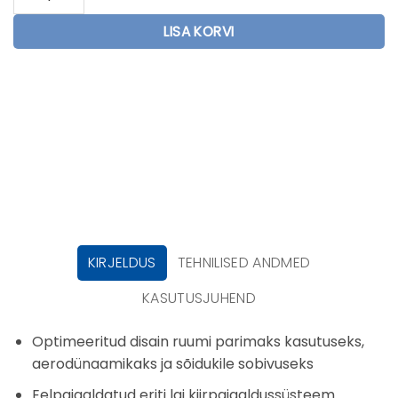
LISA KORVI
KIRJELDUS
TEHNILISED ANDMED
KASUTUSJUHEND
Optimeeritud disain ruumi parimaks kasutuseks,
aerodünaamikaks ja sõidukile sobivuseks
Eelpaigaldatud eriti lai kiirpaigaldussüsteem