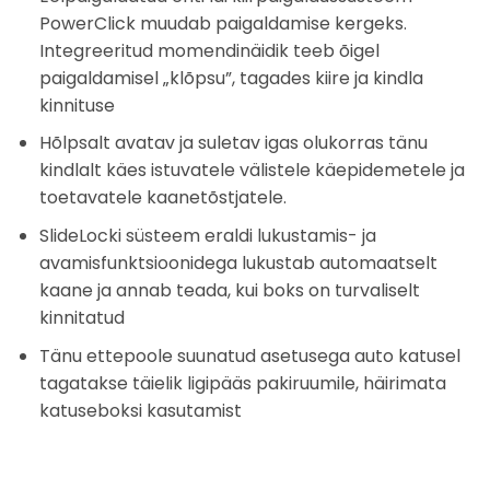
PowerClick muudab paigaldamise kergeks.
Integreeritud momendinäidik teeb õigel
paigaldamisel „klõpsu”, tagades kiire ja kindla
kinnituse
Hõlpsalt avatav ja suletav igas olukorras tänu
kindlalt käes istuvatele välistele käepidemetele ja
toetavatele kaanetõstjatele.
SlideLocki süsteem eraldi lukustamis- ja
avamisfunktsioonidega lukustab automaatselt
kaane ja annab teada, kui boks on turvaliselt
kinnitatud
Tänu ettepoole suunatud asetusega auto katusel
tagatakse täielik ligipääs pakiruumile, häirimata
katuseboksi kasutamist