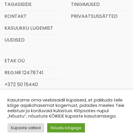
TAGASISIDE
TINGIMUSED
KONTAKT
PRIVAATSUSSÄTTED
KASULIKKU LUGEMIST
UUDISED
ETAK OÜ
REG.NR 12478741
+372 50 15440
INFO@ETAK.EE
Kasutame oma veebisaidil küpsiseid, et pakkuda teile
kõige asjakohasemat kogemust, pidades meeles Teie
eelistusi ja korduvaid külastusi. Klõpsates nupul
„Nõustu”, nõustute KÕIKIDE küpsiste kasutamisega.
Küpsiste sätted
Nõustu kõigega
© 2026,
www.etak.ee
Kõik õigused kaitstud