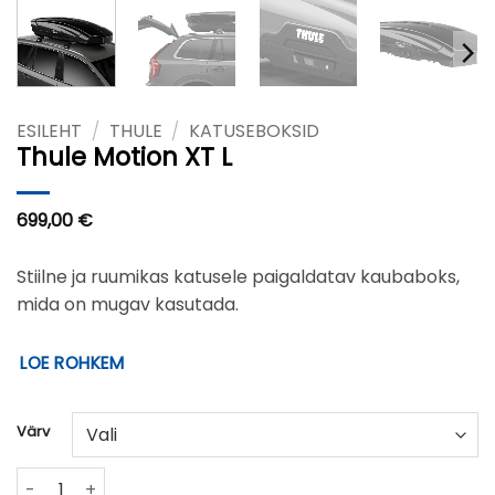
ESILEHT
/
THULE
/
KATUSEBOKSID
Thule Motion XT L
699,00
€
Stiilne ja ruumikas katusele paigaldatav kaubaboks,
mida on mugav kasutada.
LOE ROHKEM
Värv
Thule Motion XT L kogus