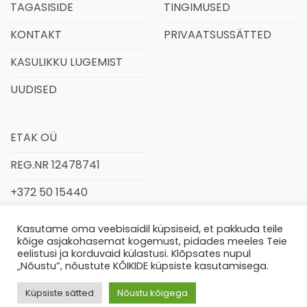
TAGASISIDE
TINGIMUSED
KONTAKT
PRIVAATSUSSÄTTED
KASULIKKU LUGEMIST
UUDISED
ETAK OÜ
REG.NR 12478741
+372 50 15440
INFO@ETAK.EE
Kasutame oma veebisaidil küpsiseid, et pakkuda teile
kõige asjakohasemat kogemust, pidades meeles Teie
eelistusi ja korduvaid külastusi. Klõpsates nupul
„Nõustu”, nõustute KÕIKIDE küpsiste kasutamisega.
Küpsiste sätted
Nõustu kõigega
© 2026,
www.etak.ee
Kõik õigused kaitstud