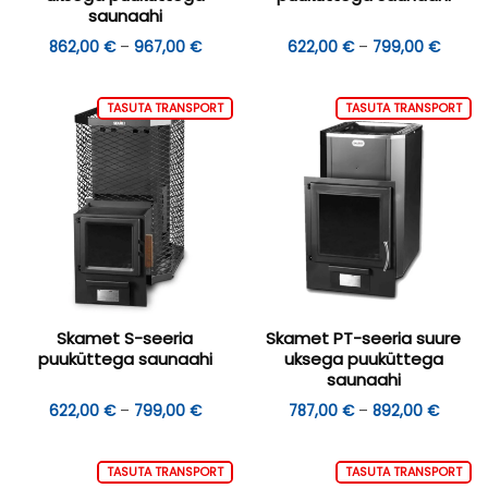
saunaahi
Hinnavahemik:
Hinnav
862,00
€
–
967,00
€
622,00
€
–
799,00
€
862,00 €
622,0
kuni
kuni
967,00 €
799,0
TASUTA TRANSPORT
TASUTA TRANSPORT
Skamet S-seeria
Skamet PT-seeria suure
puuküttega saunaahi
uksega puuküttega
saunaahi
Hinnavahemik:
Hinnav
622,00
€
–
799,00
€
787,00
€
–
892,00
€
622,00 €
787,00
kuni
kuni
799,00 €
892,00
TASUTA TRANSPORT
TASUTA TRANSPORT