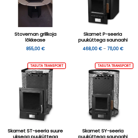
Stoveman grillkoja
Skamet P-seeria
lõkkease
puuküttega saunaahi
Hinnav
855,00
€
468,00
€
–
711,00
€
468,00
kuni
711,00 
TASUTA TRANSPORT
TASUTA TRANSPORT
Skamet ST-seeria suure
Skamet SY-seeria
uksega puuküttega
puuküttega saunaahi