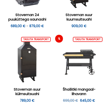
Stoveman 24
Stoveman suur
puuküttega saunaahi
kuumsuitsuahi
Hinnavahemik:
689,00
€
–
879,00
€
909,00
€
689,00 €
kuni
879,00 €
%
TASUTA TRANSPORT
TASUTA TRANSPORT
Stoveman suur
Šhašlõki mangaal-
külmsuitsuahi
lihavann
Algne
Praeg
789,00
€
699,00
€
645,00
€
hind
hind