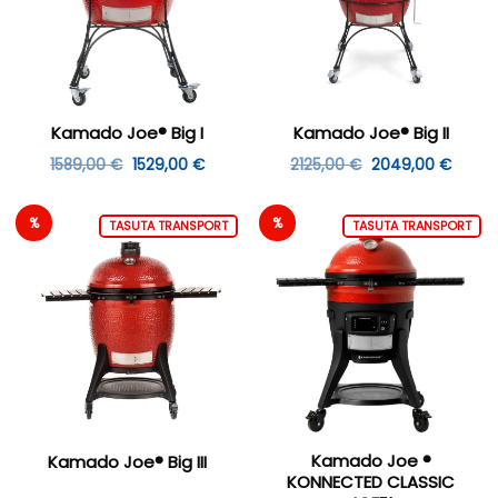
Kamado Joe® Big I
Kamado Joe® Big II
Algne
Praegune
Algne
Praeg
1589,00
€
1529,00
€
2125,00
€
2049,00
€
hind
hind
hind
hind
oli:
on:
oli:
on:
1589,00 €.
1529,00 €.
2125,00 €.
2049,
%
%
TASUTA TRANSPORT
TASUTA TRANSPORT
Kamado Joe ®
Kamado Joe® Big III
KONNECTED CLASSIC