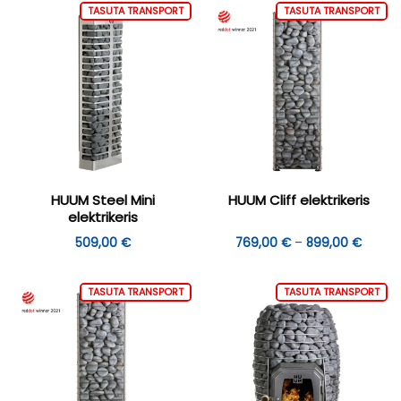
TASUTA TRANSPORT
TASUTA TRANSPORT
HUUM Steel Mini
HUUM Cliff elektrikeris
elektrikeris
Hinnav
509,00
€
769,00
€
–
899,00
€
769,0
kuni
899,0
TASUTA TRANSPORT
TASUTA TRANSPORT