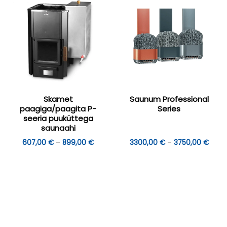
Skamet
Saunum Professional
paagiga/paagita P-
Series
seeria puuküttega
saunaahi
Hinnavahemik:
Hinna
607,00
€
–
899,00
€
3300,00
€
–
3750,00
€
607,00 €
3300
kuni
kuni
899,00 €
3750