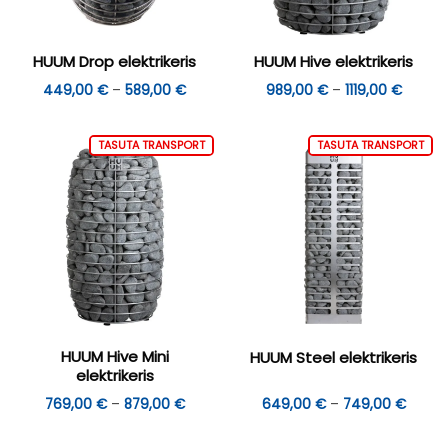
HUUM Drop elektrikeris
HUUM Hive elektrikeris
Hinnavahemik:
Hinnav
449,00
€
–
589,00
€
989,00
€
–
1119,00
€
449,00 €
989,00
kuni
kuni
589,00 €
1119,00
TASUTA TRANSPORT
TASUTA TRANSPORT
HUUM Hive Mini
HUUM Steel elektrikeris
elektrikeris
Hinnavahemik:
Hinna
769,00
€
–
879,00
€
649,00
€
–
749,00
€
769,00 €
649,0
kuni
kuni
879,00 €
749,0