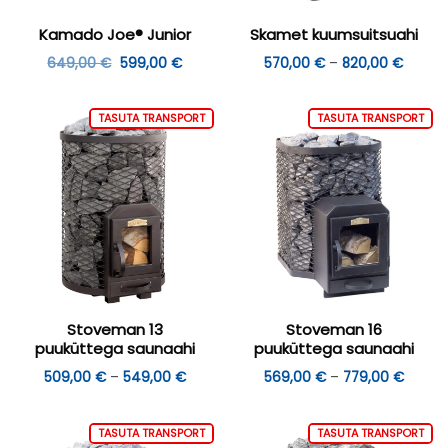
Kamado Joe® Junior
Skamet kuumsuitsuahi
Algne
Praegune
Hinnav
649,00
€
599,00
€
570,00
€
–
820,00
€
hind
hind
570,00
oli:
on:
kuni
649,00 €.
599,00 €.
820,00
TASUTA TRANSPORT
TASUTA TRANSPORT
Stoveman 13
Stoveman 16
puuküttega saunaahi
puuküttega saunaahi
Hinnavahemik:
Hinnav
509,00
€
–
549,00
€
569,00
€
–
779,00
€
509,00 €
569,0
kuni
kuni
549,00 €
779,0
TASUTA TRANSPORT
TASUTA TRANSPORT