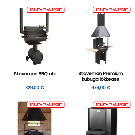
oli:
on:
699,00 €.
645,00
TASUTA TRANSPORT
TASUTA TRANSPORT
Stoveman Premium
Stoveman BBQ ahi
kubuga lõkkease
829,00
€
679,00
€
TASUTA TRANSPORT
TASUTA TRANSPORT