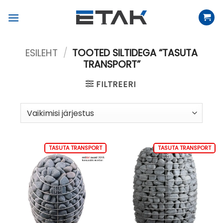
Skip
to
content
ESILEHT
/
TOOTED SILTIDEGA “TASUTA
TRANSPORT”
FILTREERI
TASUTA TRANSPORT
TASUTA TRANSPORT