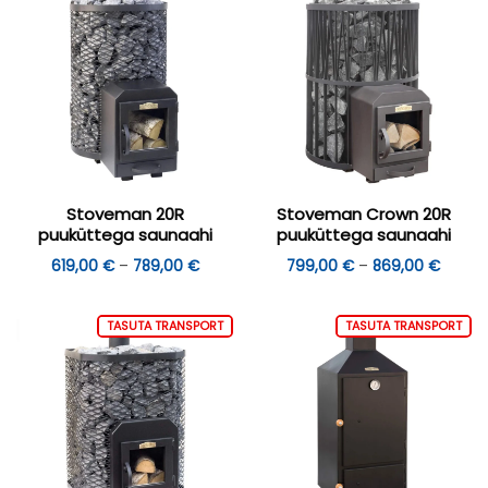
Stoveman 20R
Stoveman Crown 20R
puuküttega saunaahi
puuküttega saunaahi
Hinnavahemik:
Hinnav
619,00
€
–
789,00
€
799,00
€
–
869,00
€
619,00 €
799,0
kuni
kuni
789,00 €
869,0
TASUTA TRANSPORT
TASUTA TRANSPORT