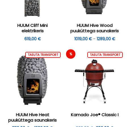
HUUM Cliff Mini
HUUM Hive Wood
elektrikeris
puuküttega saunakeris
Hinna
619,00
€
1019,00
€
–
1289,00
€
1019,0
kuni
1289,0
%
TASUTA TRANSPORT
TASUTA TRANSPORT
HUUM Hive Heat
Kamado Joe® Classic I
puuküttega saunakeris