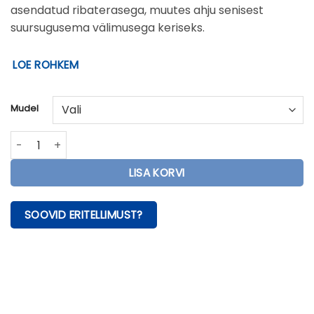
asendatud ribaterasega, muutes ahju senisest
suursugusema välimusega keriseks.
LOE ROHKEM
Mudel
Stoveman Crown 20R puuküttega saunaahi kogus
LISA KORVI
SOOVID ERITELLIMUST?