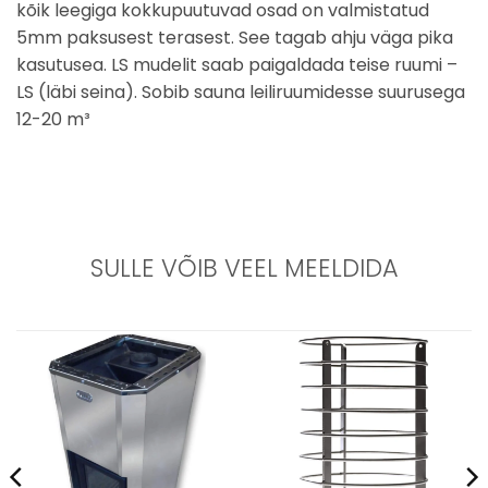
kõik leegiga kokkupuutuvad osad on valmistatud
5mm paksusest terasest. See tagab ahju väga pika
kasutusea. LS mudelit saab paigaldada teise ruumi –
LS (läbi seina). Sobib sauna leiliruumidesse suurusega
12-20 m³
SULLE VÕIB VEEL MEELDIDA