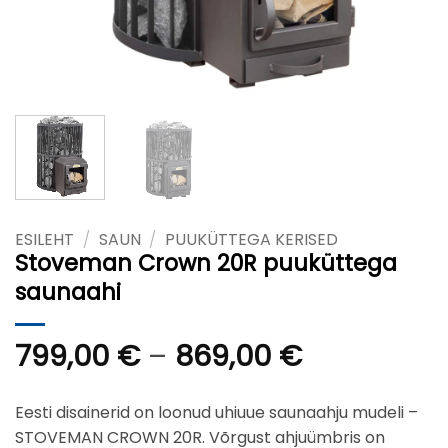
ESILEHT
/
SAUN
/
PUUKÜTTEGA KERISED
Stoveman Crown 20R puuküttega
saunaahi
Hinnavahe
799,00
€
–
869,00
€
799,00 €
kuni
Eesti disainerid on loonud uhiuue saunaahju mudeli –
869,00 €
STOVEMAN CROWN 20R. Võrgust ahjuümbris on