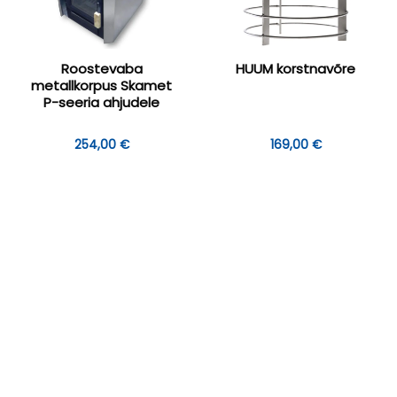
Roostevaba
HUUM korstnavõre
metallkorpus Skamet
P-seeria ahjudele
avahemik:
254,00
€
169,00
€
00 €
00 €