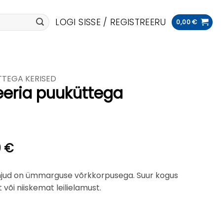
LOGI SISSE / REGISTREERU
0,00
€
TEGA KERISED
eria puuküttega
Hinnavahemik:
0
€
622,00 €
kuni
jud on ümmarguse võrkkorpusega. Suur kogus
799,00 €
või niiskemat leilielamust.