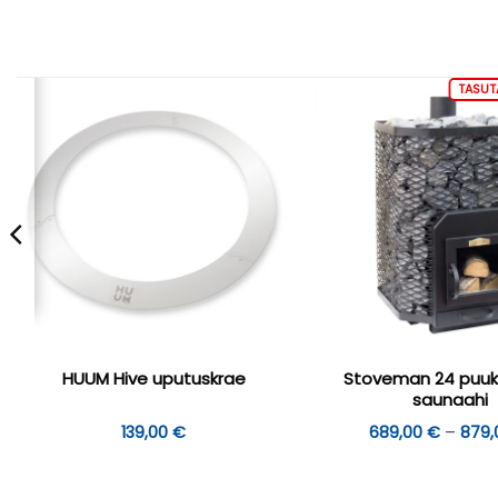
TASUT
Stoveman 24 puu
HUUM Hive uputuskrae
saunaahi
139,00
€
689,00
€
–
879