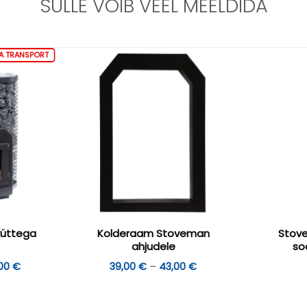
SULLE VÕIB VEEL MEELDIDA
A TRANSPORT
küttega
Kolderaam Stoveman
Stov
ahjudele
so
Hinnavahemik:
Hinnavahemik:
,00
€
39,00
€
–
43,00
€
689,00 €
39,00 €
kuni
kuni
879,00 €
43,00 €