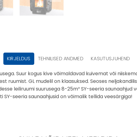
KIRJELDUS
TEHNILISED ANDMED
KASUTUSJUHEND
a. Suur kogus kive võimaldavad kuivemat või niiskemat l
 ruumist. GL mudelil on klaasuksed. Seoses neljakandilise a
desse leiliruumi suurusega 8-25m³ SY-seeria saunaahjud v
 SY-seeria saunaahjusid on võimalik tellida veesärgiga!