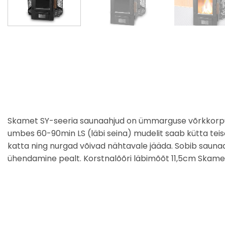
Skamet SY-seeria saunaahjud on ümmarguse võrkkorpuseg
umbes 60-90min LS (läbi seina) mudelit saab kütta teisest
katta ning nurgad võivad nähtavale jääda. Sobib sauna
ühendamine pealt. Korstnalõõri läbimõõt 11,5cm Skameti