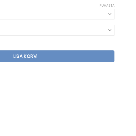
PUHASTA
a saunaahi kogus
LISA KORVI