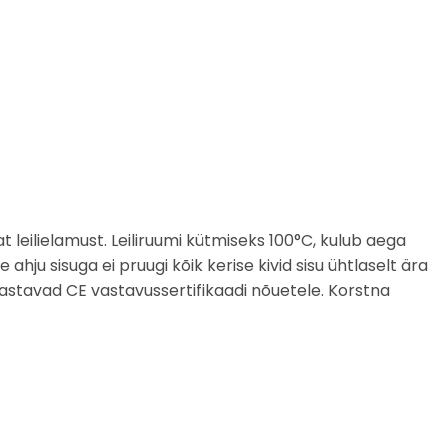
eilielamust. Leiliruumi kütmiseks 100°C, kulub aega
hju sisuga ei pruugi kõik kerise kivid sisu ühtlaselt ära
astavad CE vastavussertifikaadi nõuetele. Korstna