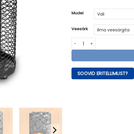
Mudel
Veesärk
Skamet SY-seeria puukütteg
SOOVID ERITELLIMUST?