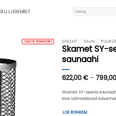
Otsi:
KKU LUGEMIST
ESILEHT
/
SAUN
/
PUUKÜT
TASUTA TRANSPORT
Skamet SY-se
saunaahi
622,00
€
–
799,0
Skamet SY-seeria saunaah
kive võimaldavad kuivemat 
LOE ROHKEM