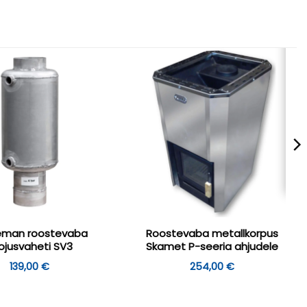
eman roostevaba
Roostevaba metallkorpus
ojusvaheti SV3
Skamet P-seeria ahjudele
139,00
€
254,00
€