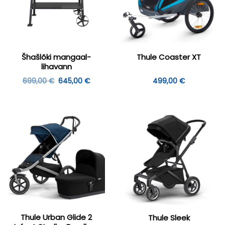
Šhašlõki mangaal-
Thule Coaster XT
lihavann
Algne
Praegune
699,00
€
645,00
€
499,00
€
hind
hind
oli:
on:
699,00 €.
645,00 €.
Thule Urban Glide 2
Thule Sleek