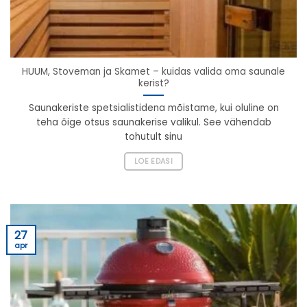
HUUM, Stoveman ja Skamet – kuidas valida oma saunale
kerist?
Saunakeriste spetsialistidena mõistame, kui oluline on
teha õige otsus saunakerise valikul. See vähendab
tohutult sinu
LOE EDASI
27
apr