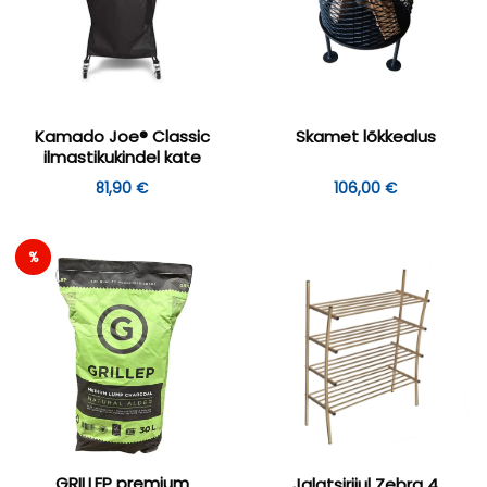
Kamado Joe® Classic
Skamet lõkkealus
ilmastikukindel kate
81,90
€
106,00
€
%
GRILLEP premium
Jalatsiriiul Zebra 4