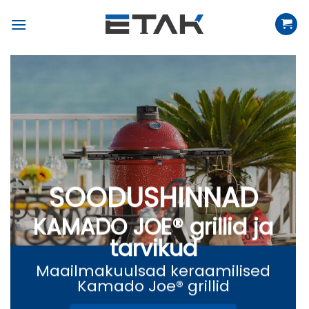
Skip
to
content
SOODUSHINNAD
KAMADO JOE® grillid ja
tarvikud
Maailmakuulsad keraamilised
Kamado Joe® grillid