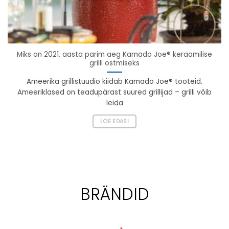
Miks on 2021. aasta parim aeg Kamado Joe® keraamilise
grilli ostmiseks
Ameerika grillistuudio kiidab Kamado Joe® tooteid.
Ameeriklased on teadupärast suured grillijad – grilli võib
leida
LOE EDASI
BRÄNDID