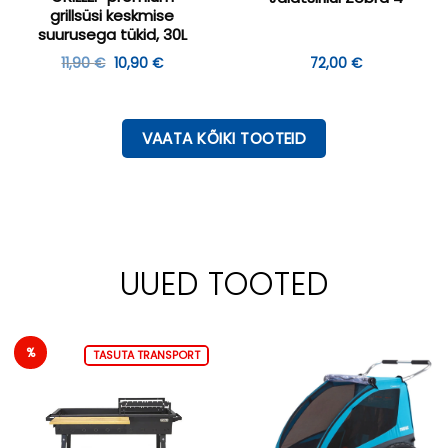
grillsüsi keskmise
suurusega tükid, 30L
Algne
Praegune
11,90
€
10,90
€
72,00
€
hind
hind
oli:
on:
11,90 €.
10,90 €.
VAATA KÕIKI TOOTEID
UUED TOOTED
%
TASUTA TRANSPORT