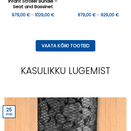
Infant Stroller Bundle –
Seat and Bassinet
Hinnavahemik:
Hinna
979,00
€
–
1029,00
€
879,00
€
–
929,00
€
979,00 €
879,0
kuni
kuni
1029,00 €
929,0
VAATA KÕIKI TOOTEID
KASULIKKU LUGEMIST
25
mai