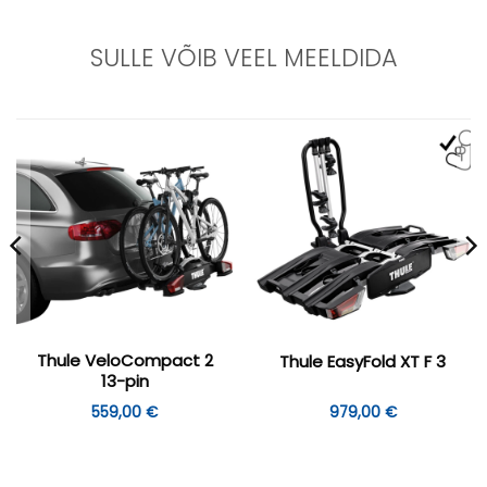
SULLE VÕIB VEEL MEELDIDA
Thule VeloCompact 2
Thule EasyFold XT F 3
13-pin
559,00
€
979,00
€