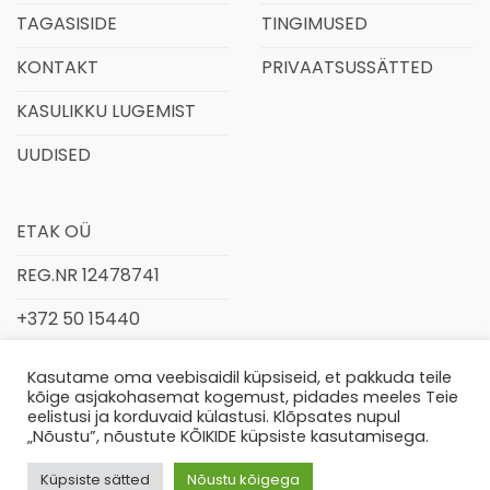
TAGASISIDE
TINGIMUSED
KONTAKT
PRIVAATSUSSÄTTED
KASULIKKU LUGEMIST
UUDISED
ETAK OÜ
REG.NR 12478741
+372 50 15440
INFO@ETAK.EE
Kasutame oma veebisaidil küpsiseid, et pakkuda teile
kõige asjakohasemat kogemust, pidades meeles Teie
eelistusi ja korduvaid külastusi. Klõpsates nupul
„Nõustu”, nõustute KÕIKIDE küpsiste kasutamisega.
Küpsiste sätted
Nõustu kõigega
© 2026,
www.etak.ee
Kõik õigused kaitstud