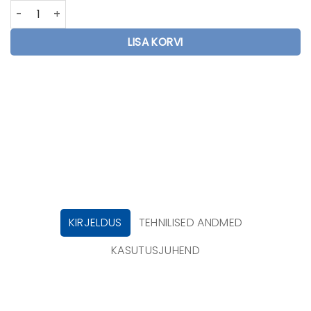
Thule ProRide (Gen2) kogus
LISA KORVI
KIRJELDUS
TEHNILISED ANDMED
KASUTUSJUHEND