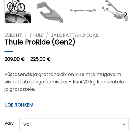
ESILEHT
/
THULE
/
JALGRATTAHOIDJAD
Thule ProRide (Gen2)
Hinnavahemik:
209,00
€
–
225,00
€
209,00 €
kuni
225,00 €
Püstasendis jalgrattahoidik on kiireim ja mugavaim
viis rataste paigaldamiseks – kuni 20 kg kaaluvatele
jalgratastele.
LOE ROHKEM
Värv