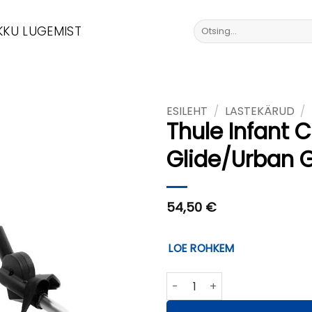
Otsi:
KKU LUGEMIST
ESILEHT
/
LASTEKÄRUD
/
Thule Infant 
Glide/Urban G
54,50
€
LOE ROHKEM
Thule Infant Car Seat Adapte