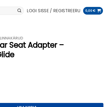
LOGI SISSE / REGISTREERU
0,00
€
LINNAKÄRUD
Car Seat Adapter –
lide
r - Glide/Urban Glide kogus