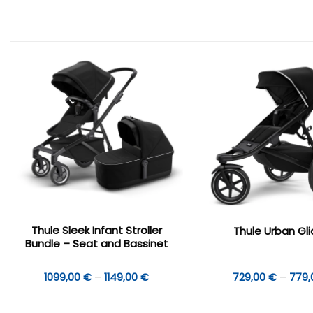
Thule Sleek Infant Stroller
Thule Urban Gli
Bundle – Seat and Bassinet
Hinnavahemik:
1099,00
€
–
1149,00
€
729,00
€
–
779
1099,00 €
kuni
1149,00 €