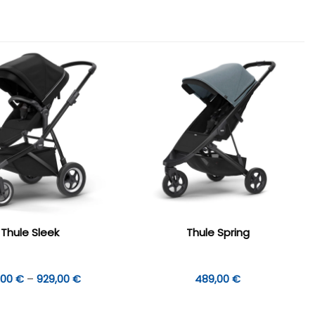
Thule Sleek
Thule Spring
Hinnavahemik:
,00
€
–
929,00
€
489,00
€
879,00 €
kuni
929,00 €