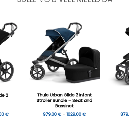
Thule Urban Glide 2 Infant
de 2
Stroller Bundle – Seat and
Bassinet
Hinnavahemik:
Hinnavahemik:
,00
€
979,00
€
–
1029,00
€
879
729,00 €
979,00 €
kuni
kuni
779,00 €
1029,00 €