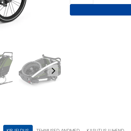
KIRJELDUS
TEHNILISED ANDMED
KASUTUSJUHEND