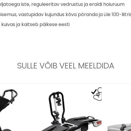
atoega iste, reguleeritav vedrustus ja eraldi hoiuruum
isemus, vastupidav kujundus kõva põranda ja üle 100-liitr
kuivas ja kaitseb päikese eesti
SULLE VÕIB VEEL MEELDIDA