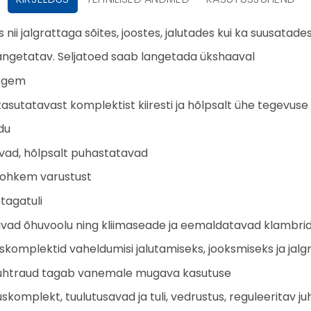
ii jalgrattaga sõites, joostes, jalutades kui ka suusatade
angetatav. Seljatoed saab langetada ükshaaval
õrgem
tatavast komplektist kiiresti ja hõlpsalt ühe tegevuse
du
vad, hõlpsalt puhastatavad
rohkem varustust
tagatuli
rivad õhuvoolu ning kliimaseade ja eemaldatavad klambri
skomplektid vaheldumisi jalutamiseks, jooksmiseks ja jalg
v juhtraud tagab vanemale mugava kasutuse
skomplekt, tuulutusavad ja tuli, vedrustus, reguleeritav ju