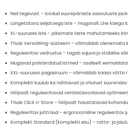
Neli tegevust – loodud suurepäraste saavutuste jaoks n
Langetatava seljatoega iste – mugavalt ühe käega l
XL-suuruses iste – pikemate laste mahutamiseks k
Thule VersaWing-süsteem – võimaldab olenemata kasu
Reguleeritav vedrustus – tagab sujuva ja stabiilse sõi
Mugavad polsterdatud istmed – osaliselt eemaldata
XXL-suuruses pagasiruum – võimaldab kaasa võtta 
Komplekti kuulub ka nähtavust ja ohutust suurendav 
Hõlpsalt reguleeritavad ventilatsiooniavad optimee
Thule Click n’ Store – hõlpsalt hoiustatavad kohandu
Reguleeritav juhtraud – ergonoomiline reguleerita
Komplekt Standard (komplekti sisu) – ratta- ja jalutu