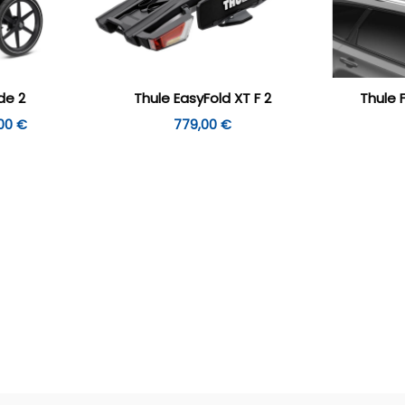
de 2
Thule EasyFold XT F 2
Thule 
Hinnavahemik:
,00
€
779,00
€
729,00 €
kuni
779,00 €