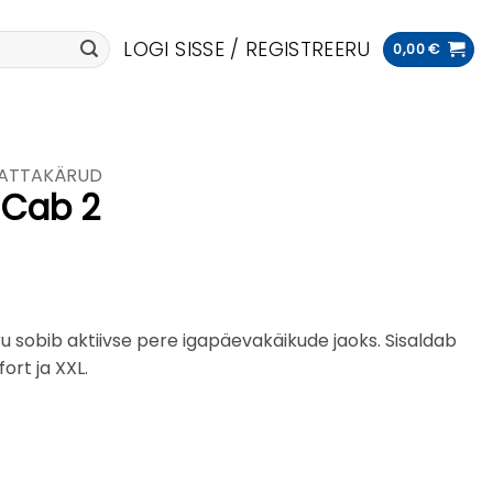
LOGI SISSE / REGISTREERU
0,00
€
ATTAKÄRUD
 Cab 2
u sobib aktiivse pere igapäevakäikude jaoks. Sisaldab
rt ja XXL.