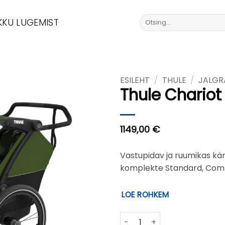
Otsi:
KKU LUGEMIST
ESILEHT
/
THULE
/
JALGR
Thule Chariot
1149,00
€
Vastupidav ja ruumikas kär
komplekte Standard, Comfo
LOE ROHKEM
Thule Chariot Cab 2 kogus