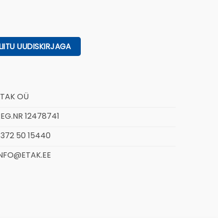
ETAK OÜ
EG.NR 12478741
372 50 15440
INFO@ETAK.EE