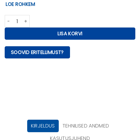
LOE ROHKEM
Stoveman grill Profi kogus
LISA KORVI
SOOVID ERITELLIMUST?
KIRJELDUS
TEHNILISED ANDMED
KASUTUSJUHEND