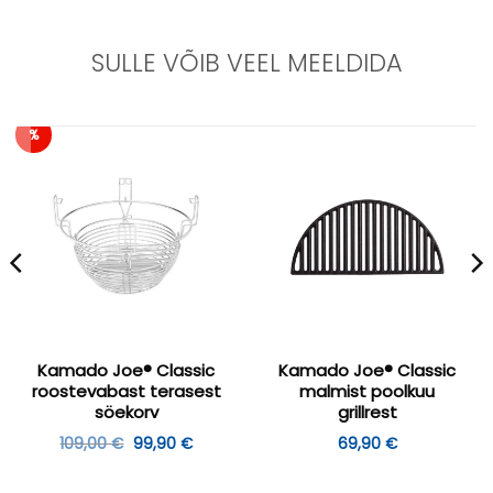
SULLE VÕIB VEEL MEELDIDA
%
Kamado Joe® Classic
Kamado Joe® Classic
roostevabast terasest
malmist poolkuu
söekorv
grillrest
gune
Algne
Praegune
109,00
€
99,90
€
69,90
€
hind
hind
oli:
on:
,00 €.
109,00 €.
99,90 €.