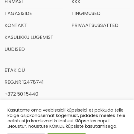
FIRMAST
KKK
TAGASISIDE
TINGIMUSED
KONTAKT
PRIVAATSUSSÄTTED
KASULIKKU LUGEMIST
UUDISED
ETAK OÜ
REG.NR 12478741
+372 50 15440
INFO@ETAK.EE
Kasutame oma veebisaidil küpsiseid, et pakkuda teile
kõige asjakohasemat kogemust, pidades meeles Teie
eelistusi ja korduvaid külastusi. Klõpsates nupul
„Nõustu”, nõustute KÕIKIDE küpsiste kasutamisega.