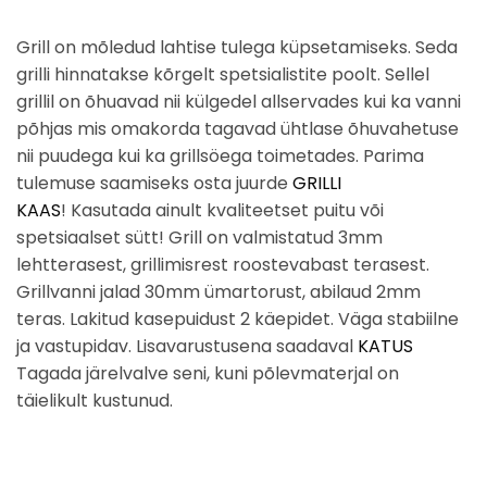
Grill on mõledud lahtise tulega küpsetamiseks. Seda
grilli hinnatakse kõrgelt spetsialistite poolt. Sellel
grillil on õhuavad nii külgedel allservades kui ka vanni
põhjas mis omakorda tagavad ühtlase õhuvahetuse
nii puudega kui ka grillsöega toimetades. Parima
tulemuse saamiseks osta juurde
GRILLI
KAAS
! Kasutada ainult kvaliteetset puitu või
spetsiaalset sütt! Grill on valmistatud 3mm
lehtterasest, grillimisrest roostevabast terasest.
Grillvanni jalad 30mm ümartorust, abilaud 2mm
teras. Lakitud kasepuidust 2 käepidet. Väga stabiilne
ja vastupidav. Lisavarustusena saadaval
KATUS
Tagada järelvalve seni, kuni põlevmaterjal on
täielikult kustunud.