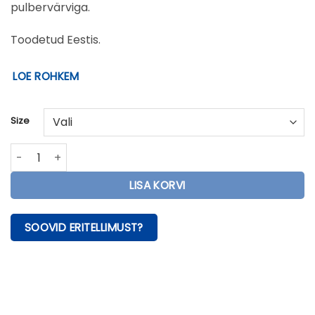
pulbervärviga.
Toodetud Eestis.
LOE ROHKEM
Size
Seinanagi Look kogus
LISA KORVI
SOOVID ERITELLIMUST?